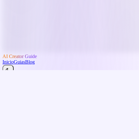
AI Creator Guide
Inicio
Guias
Blog
Espanol
Blog
Destacado
Tutoriales